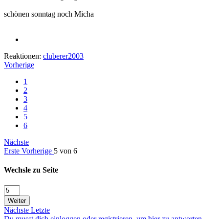
schönen sonntag noch Micha
Reaktionen:
cluberer2003
Vorherige
1
2
3
4
5
6
Nächste
Erste
Vorherige
5 von 6
Wechsle zu Seite
Weiter
Nächste
Letzte
Du musst dich einloggen oder registrieren, um hier zu antworten.