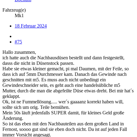
Fahrzeug(e)
Mk1
18 Februar 2024
#75
Hallo zusammen,
ich hatte auch die Nachbausdüsen bestellt und dann festgestellt,
dasss die nicht in Düsenstock passen.
Habe sie etwas kleiner gemacht, pi mal Daumen, mit der Feile, so
dass ich auf 5mm Durchmesser kam. Danach das Gewinde nach
geschnitten mit m5. Es muss auch nicht unbedingt ein
Gewindeschneider sein, es geht auch eine handelsübliche m5
Mutter, durch die man die abgefeilte Düse etwas dreht. Bei mir hat´s
geklappt.
Ok, ist ne Fummellösung..... wer´s gaaaanz korrekt haben will,
sollte sich um orig. Teile bemühen.
Mein 50s läuft jedenfalls SUPER damit, für kleines Geld große
Änderung.
So ist das eben mit den Nachbauteilen aus dem großen Land in
Fernost, soooo gut sind sie eben doch nicht. Da ist auf jeden Fall
immer Vorsicht angesagt.