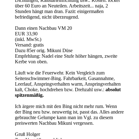
Dichtungen, Kaltstarteinrichtung usw.. Kosten: locker
über 60 Euro an Neuteilen. Arbeitszeit... naja, 2
Stunden hängt man dran. Fazit: einigermaßen
befriedigend, nicht überzeugend.
Dann einen Nachbau VM 20
EUR 33,90
(inkl. MwSt.)
Versand: gratis
Dazu 85er orig. Mikuni Düse
Empfehlung: Nadel eine Stufe höher hängen, zweite
Kerbe von oben.
Läuft wie die Feuerwehr. Kein Vergleich zum
Seitenschwimmer-Bing. Fahrbarkeit, Gasannahme,
Leerlauf, Anspringverhalten warm, Anspringverhalten
kalt, Choke, hochdrehen bzw. Drehzahl usw.:
absolut
spitzenmäßig.
Ich ärgere mich mit den Bing nicht mehr rum. Wenn
der Bing neu bzw. neuwertig ist, passt das. Alles andere
gebrauchte Gelumpe kann man im Vgl. zu diesem
preiswerten Nachbau Mikuni vergessen.
Gruß Holger