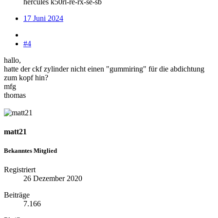
hercules k50rl-re-rx-se-sb
17 Juni 2024
#4
hallo,
hatte der ckf zylinder nicht einen "gummiring" für die abdichtung
zum kopf hin?
mfg
thomas
matt21
Bekanntes Mitglied
Registriert
26 Dezember 2020
Beiträge
7.166