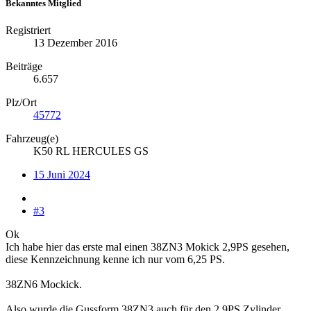
Bekanntes Mitglied
Registriert
13 Dezember 2016
Beiträge
6.657
Plz/Ort
45772
Fahrzeug(e)
K50 RL HERCULES GS
15 Juni 2024
#3
Ok
Ich habe hier das erste mal einen 38ZN3 Mokick 2,9PS gesehen,
diese Kennzeichnung kenne ich nur vom 6,25 PS.
38ZN6 Mockick.
Also wurde die Gussform 38ZN3 auch für den 2,9PS Zylinder