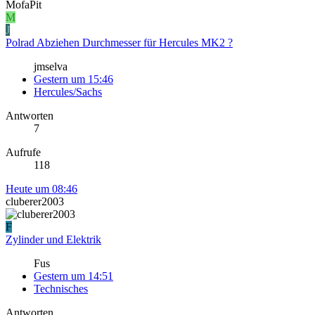
MofaPit
M
J
Polrad Abziehen Durchmesser für Hercules MK2 ?
jmselva
Gestern um 15:46
Hercules/Sachs
Antworten
7
Aufrufe
118
Heute um 08:46
cluberer2003
F
Zylinder und Elektrik
Fus
Gestern um 14:51
Technisches
Antworten