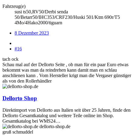
Fahrzeug(e)
susi ts50,RV50/Derbi senda
50/Betarr50/IHC353/CRF230/Huski 501/Ktm 690r/T5
4Mo/4Hako2000/tiguarn
8 Dezember 2023
#16
tach ock
Schau mal auf der Dellorto Seite , ob man für ein paar Euro etwas
bekommt was man da reindrehen kann damit man en schlau
anschlienen kann . Vom Hersteller krigt man die Vergaser günstiger
als von den Rollerhändler
Dellorto Shop
Direktimport von Dellorto aus Italien seit über 25 Jahren, finde den
Dellorto Gesamtkatalog und weitere Teile online im Shop.
Gesamtkatalog bei WMS24…
dellorto-shop.de
gruß schmuddel