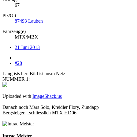
67
Plz/Ort
87493 Lauben
Fahrzeug(e)
MTX/MBX
21 Juni 2013
#28
Lang ists her: Bild ist ausm Netz
NUMMER 1:
Uploaded with
ImageShack.us
Danach noch Mars Solo, Kreidler Flory, Zündapp
Bergsteiger....schliesslich MTX HD06
Intrac Meister