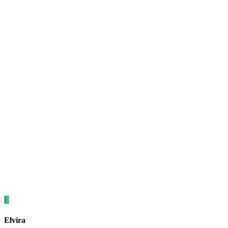
E
Elvira