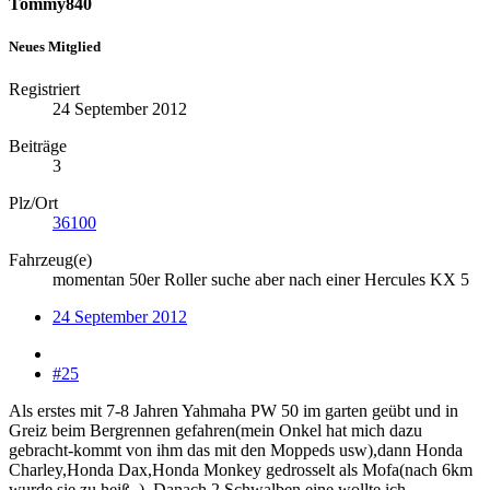
Tommy840
Neues Mitglied
Registriert
24 September 2012
Beiträge
3
Plz/Ort
36100
Fahrzeug(e)
momentan 50er Roller suche aber nach einer Hercules KX 5
24 September 2012
#25
Als erstes mit 7-8 Jahren Yahmaha PW 50 im garten geübt und in
Greiz beim Bergrennen gefahren(mein Onkel hat mich dazu
gebracht-kommt von ihm das mit den Moppeds usw),dann Honda
Charley,Honda Dax,Honda Monkey gedrosselt als Mofa(nach 6km
wurde sie zu heiß..). Danach 2 Schwalben eine wollte ich