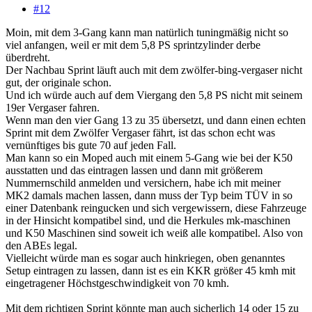
#12
Moin, mit dem 3-Gang kann man natürlich tuningmäßig nicht so
viel anfangen, weil er mit dem 5,8 PS sprintzylinder derbe
überdreht.
Der Nachbau Sprint läuft auch mit dem zwölfer-bing-vergaser nicht
gut, der originale schon.
Und ich würde auch auf dem Viergang den 5,8 PS nicht mit seinem
19er Vergaser fahren.
Wenn man den vier Gang 13 zu 35 übersetzt, und dann einen echten
Sprint mit dem Zwölfer Vergaser fährt, ist das schon echt was
vernünftiges bis gute 70 auf jeden Fall.
Man kann so ein Moped auch mit einem 5-Gang wie bei der K50
ausstatten und das eintragen lassen und dann mit größerem
Nummernschild anmelden und versichern, habe ich mit meiner
MK2 damals machen lassen, dann muss der Typ beim TÜV in so
einer Datenbank reingucken und sich vergewissern, diese Fahrzeuge
in der Hinsicht kompatibel sind, und die Herkules mk-maschinen
und K50 Maschinen sind soweit ich weiß alle kompatibel. Also von
den ABEs legal.
Vielleicht würde man es sogar auch hinkriegen, oben genanntes
Setup eintragen zu lassen, dann ist es ein KKR größer 45 kmh mit
eingetragener Höchstgeschwindigkeit von 70 kmh.
Mit dem richtigen Sprint könnte man auch sicherlich 14 oder 15 zu