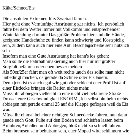
Kälte/Schnee/Eis:
Die absoluten Extremen fürs Zweirad fahren.
Hier geht ohne Vernünftige Ausrüstung gar nichts, Ich persönlich
fahre bei dem Wetter immer mit Vollkombi und entsprechender
Winterkleidung darunter.Das größte Problem hier sind die Hände,
geeignete Handschuhe zu finden kann schwierig und Kostspielig
sein, zudem kann auch hier eine Anti-Beschlagscheibe sehr nützlich
sein.
Insofern man eine Gute Ausrüstung hat kann's los gehen:
Man sollte die Fahrbahnmakierung auch hier nur mit größter
Sorgfalt befahren oder eben besser meiden.
Als 50er/25er fährt man oft weit rechts ,auch das sollte man nicht
unbedingt machen, da gerade da Schnee oder Eis lauern.
Denn jetzt ist es auch egal wie gut oder schlecht euer Profil ist auf
einer Eisdecke bringen die Reifen nichts mehr.
Müsst ihr abbiegen vielleicht in eine nicht viel befahrene Straße
Drossel eure Geschwindigkeit ENORM , ich selbst bin beim rechts
abbiegen mit gerade einmal 25 auf die Klappe geflogen weil da Eis
war.
Müsst ihr einmal bei einer richtigen Schneedecke fahren, nun dann
gnade euch Gott, Füße auf den Boden und schleifen lassen beim
Anfahren,Anhalten und Abbiegen, bloß nicht zu schnell fahren.
Beim bremsen sehr behutsam sein, euer Moped wird schlingern wie