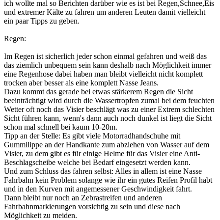
ich wollte mal so Berichten darüber wie es ist bei Regen,Schnee,Eis
und extremer Kälte zu fahren um anderen Leuten damit vielleicht
ein paar Tipps zu geben.
Regen:
Im Regen ist sicherlich jeder schon einmal gefahren und weiß das
das ziemlich unbequem sein kann deshalb nach Möglichkeit immer
eine Regenhose dabei haben man bleibt vielleicht nicht komplett
trocken aber besser als eine komplett Nasse Jeans.
Dazu kommt das gerade bei etwas stärkerem Regen die Sicht
beeinträchtigt wird durch die Wassertropfen zumal bei dem feuchten
Wetter oft noch das Visier beschlägt was zu einer Extrem schlechten
Sicht führen kann, wenn's dann auch noch dunkel ist liegt die Sicht
schon mal schnell bei kaum 10-20m.
Tipp an der Stelle: Es gibt viele Motorradhandschuhe mit
Gummilippe an der Handkante zum abziehen von Wasser auf dem
Visier, zu dem gibt es für einige Helme für das Visier eine Anti-
Beschlagscheibe welche bei Bedarf eingesetzt werden kann.
Und zum Schluss das fahren selbst: Alles in allem ist eine Nasse
Fahrbahn kein Problem solange wie ihr ein gutes Reifen Profil habt
und in den Kurven mit angemessener Geschwindigkeit fahrt.
Dann bleibt nur noch an Zebrastreifen und anderen
Fahrbahnmarkierungen vorsichtig zu sein und diese nach
Möglichkeit zu meiden.