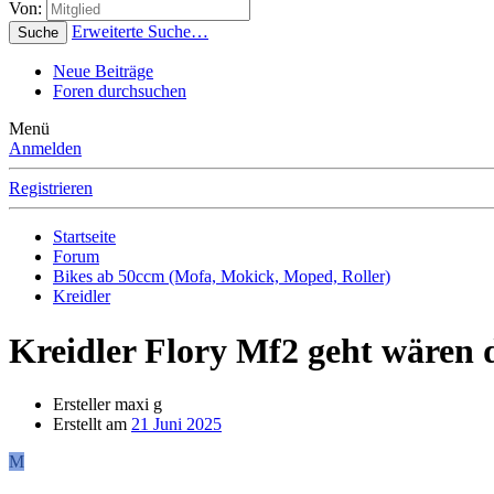
Von:
Erweiterte Suche…
Suche
Neue Beiträge
Foren durchsuchen
Menü
Anmelden
Registrieren
Startseite
Forum
Bikes ab 50ccm (Mofa, Mokick, Moped, Roller)
Kreidler
Kreidler Flory Mf2 geht wären 
Ersteller
maxi g
Erstellt am
21 Juni 2025
M