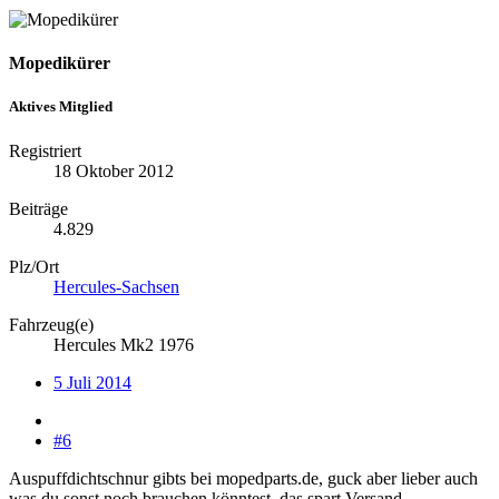
Mopedikürer
Aktives Mitglied
Registriert
18 Oktober 2012
Beiträge
4.829
Plz/Ort
Hercules-Sachsen
Fahrzeug(e)
Hercules Mk2 1976
5 Juli 2014
#6
Auspuffdichtschnur gibts bei mopedparts.de, guck aber lieber auch
was du sonst noch brauchen könntest, das spart Versand...