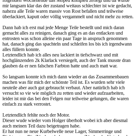
folgenden Wochenende das Moped komplett zerlegt und da wurde
mir langsam klar das der zustand weitaus schlechter ist wie gedacht,
nahezu alle Teile waren massiv von Rost befallen und teilweise
überlackiert, kaputt oder völlig vergammelt und nicht mehr zu retten.
Dann hab ich erst mal jede Menge Teile bestellt und mich daran
gemacht alles zu reinigen, danach ging es an das entlacken und
entrosten was schon alleine ein paar Tage in anspruch genommen
hat, danach ging das spachteln und schleifen los bis ich irgendwann
alles füllern konnte.
Letztendlich hab ich alles neu lackiert in tiefschwarz und mit
hochglänzenden 2k Klarlack versiegelt, auch der Tank musste dran
glauben da er nen falschen Farbton hatte und auch matt war.
So langsam konnte ich mich dann wieder an das Zusammenbauen
machen was für mich der schönste Teil ist. Es wurden sehr viele
neuteile aber auch gut gebraucht verbaut. Aber natürlich hab ich
versucht so vie wie möglich zu retten und wieder aufzuarbeiten,
leider ist mir das bei den Felgen nur teilweise gelungen, die waren
einfach zu stark verrostet.
Letztendlich fehlte noch der Motor.
Dieser wude wieder vom Holger überholt wobei ich aber diesmal
auch meinen Teil dazu beigetragen habe.
Er hat nun ne neue Kurbelwelle neue Lager, Simmerringe und