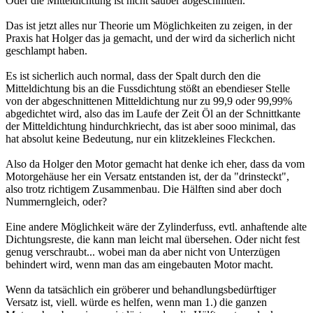
Oder die Mitteldichtung ist nicht sauber abgeschnitten.
Das ist jetzt alles nur Theorie um Möglichkeiten zu zeigen, in der
Praxis hat Holger das ja gemacht, und der wird da sicherlich nicht
geschlampt haben.
Es ist sicherlich auch normal, dass der Spalt durch den die
Mitteldichtung bis an die Fussdichtung stößt an ebendieser Stelle
von der abgeschnittenen Mitteldichtung nur zu 99,9 oder 99,99%
abgedichtet wird, also das im Laufe der Zeit Öl an der Schnittkante
der Mitteldichtung hindurchkriecht, das ist aber sooo minimal, das
hat absolut keine Bedeutung, nur ein klitzekleines Fleckchen.
Also da Holger den Motor gemacht hat denke ich eher, dass da vom
Motorgehäuse her ein Versatz entstanden ist, der da "drinsteckt",
also trotz richtigem Zusammenbau. Die Hälften sind aber doch
Nummerngleich, oder?
Eine andere Möglichkeit wäre der Zylinderfuss, evtl. anhaftende alte
Dichtungsreste, die kann man leicht mal übersehen. Oder nicht fest
genug verschraubt... wobei man da aber nicht von Unterzügen
behindert wird, wenn man das am eingebauten Motor macht.
Wenn da tatsächlich ein gröberer und behandlungsbedürftiger
Versatz ist, viell. würde es helfen, wenn man 1.) die ganzen