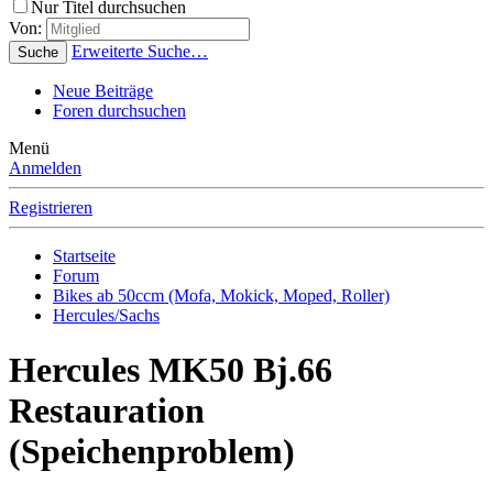
Nur Titel durchsuchen
Von:
Erweiterte Suche…
Suche
Neue Beiträge
Foren durchsuchen
Menü
Anmelden
Registrieren
Startseite
Forum
Bikes ab 50ccm (Mofa, Mokick, Moped, Roller)
Hercules/Sachs
Hercules MK50 Bj.66
Restauration
(Speichenproblem)