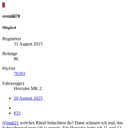
S
sveniiii78
Mitglied
Registriert
31 August 2015
Beiträge
86
Plz/Ort
76593
Fahrzeug(e)
Hercules MK 2
20 August 2025
#33
@matt21
welches Ritzel bräuchtest du? Dann schauen ich mal, das
Schraubenrad teste ich ja gerade. Für Hercules hätte ich 11 und 12 -