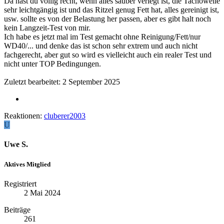
Da hast du völlig recht, wenn alles sauber verlegt ist, die Tachowelle
sehr leichtgängig ist und das Ritzel genug Fett hat, alles gereinigt ist,
usw. sollte es von der Belastung her passen, aber es gibt halt noch
kein Langzeit-Test von mir.
Ich habe es jetzt mal im Test gemacht ohne Reinigung/Fett/nur
WD40/... und denke das ist schon sehr extrem und auch nicht
fachgerecht, aber gut so wird es vielleicht auch ein realer Test und
nicht unter TOP Bedingungen.
Zuletzt bearbeitet:
2 September 2025
Reaktionen:
cluberer2003
U
Uwe S.
Aktives Mitglied
Registriert
2 Mai 2024
Beiträge
261