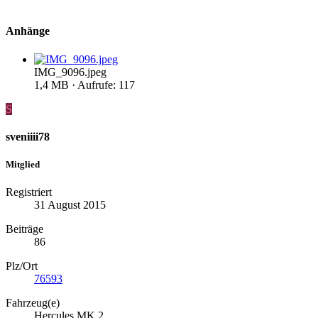
Anhänge
IMG_9096.jpeg
1,4 MB · Aufrufe: 117
S
sveniiii78
Mitglied
Registriert
31 August 2015
Beiträge
86
Plz/Ort
76593
Fahrzeug(e)
Hercules MK 2