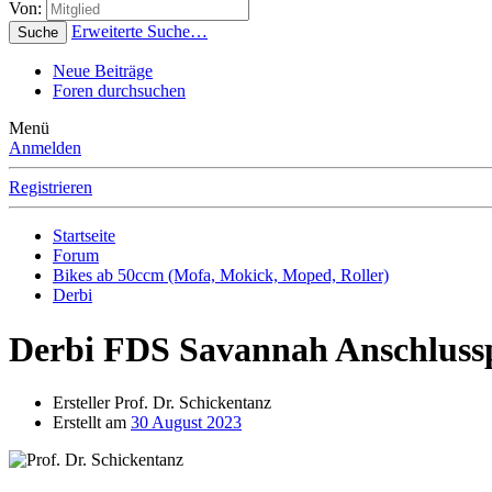
Von:
Erweiterte Suche…
Suche
Neue Beiträge
Foren durchsuchen
Menü
Anmelden
Registrieren
Startseite
Forum
Bikes ab 50ccm (Mofa, Mokick, Moped, Roller)
Derbi
Derbi FDS Savannah Anschluss
Ersteller
Prof. Dr. Schickentanz
Erstellt am
30 August 2023