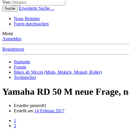
Von:
Erweiterte Suche…
Suche
Neue Beiträge
Foren durchsuchen
Menü
Anmelden
Registrieren
Startseite
Forum
Bikes ab 50ccm (Mofa, Mokick, Moped, Roller)
Technisches
Yamaha RD 50 M neue Frage, n
Ersteller
pieters81
Erstellt am
14 Februar 2017
1
2