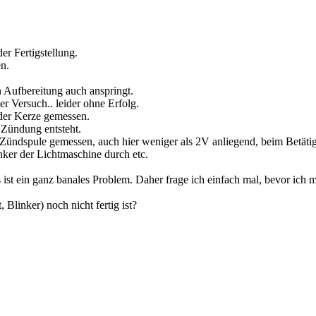
r Fertigstellung.
en.
n Aufbereitung auch anspringt.
r Versuch.. leider ohne Erfolg.
 der Kerze gemessen.
Zündung entsteht.
 Zündspule gemessen, auch hier weniger als 2V anliegend, beim Betätig
nker der Lichtmaschine durch etc.
st ein ganz banales Problem. Daher frage ich einfach mal, bevor ich m
linker) noch nicht fertig ist?