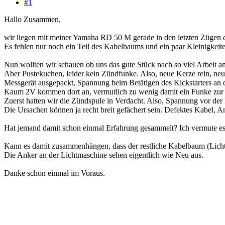
#1
Hallo Zusammen,
wir liegen mit meiner Yamaha RD 50 M gerade in den letzten Zügen de
Es fehlen nur noch ein Teil des Kabelbaums und ein paar Kleinigkeit
Nun wollten wir schauen ob uns das gute Stück nach so viel Arbeit a
Aber Pustekuchen, leider kein Zündfunke. Also, neue Kerze rein, neue
Messgerät ausgepackt, Spannung beim Betätigen des Kickstarters an
Kaum 2V kommen dort an, vermutlich zu wenig damit ein Funke zur 
Zuerst hatten wir die Zündspule in Verdacht. Also, Spannung vor der
Die Ursachen können ja recht breit gefächert sein. Defektes Kabel, A
Hat jemand damit schon einmal Erfahrung gesammelt? Ich vermute es i
Kann es damit zusammenhängen, dass der restliche Kabelbaum (Licht, B
Die Anker an der Lichtmaschine sehen eigentlich wie Neu aus.
Danke schon einmal im Voraus.