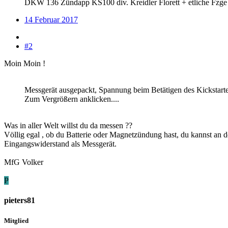
DKW 136 Zündapp KS100 div. Kreidler Florett + etliche Fzg
14 Februar 2017
#2
Moin Moin !
Messgerät ausgepackt, Spannung beim Betätigen des Kickstart
Zum Vergrößern anklicken....
Was in aller Welt willst du da messen ??
Völlig egal , ob du Batterie oder Magnetzündung hast, du kannst an
Eingangswiderstand als Messgerät.
MfG Volker
P
pieters81
Mitglied