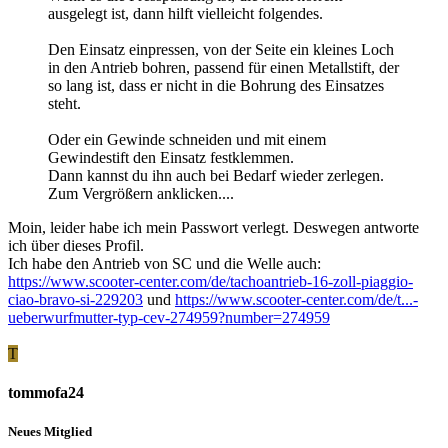
ausgelegt ist, dann hilft vielleicht folgendes.
Den Einsatz einpressen, von der Seite ein kleines Loch
in den Antrieb bohren, passend für einen Metallstift, der
so lang ist, dass er nicht in die Bohrung des Einsatzes
steht.
Oder ein Gewinde schneiden und mit einem
Gewindestift den Einsatz festklemmen.
Dann kannst du ihn auch bei Bedarf wieder zerlegen.
Zum Vergrößern anklicken....
Moin, leider habe ich mein Passwort verlegt. Deswegen antworte
ich über dieses Profil.
Ich habe den Antrieb von SC und die Welle auch:
https://www.scooter-center.com/de/tachoantrieb-16-zoll-piaggio-
ciao-bravo-si-229203
und
https://www.scooter-center.com/de/t...-
ueberwurfmutter-typ-cev-274959?number=274959
T
tommofa24
Neues Mitglied