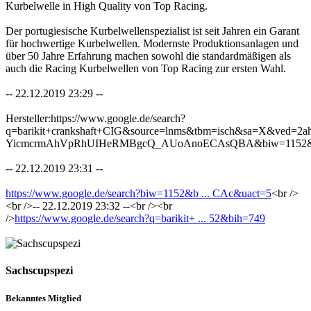
Kurbelwelle in High Quality von Top Racing.
Der portugiesische Kurbelwellenspezialist ist seit Jahren ein Garant
für hochwertige Kurbelwellen. Modernste Produktionsanlagen und
über 50 Jahre Erfahrung machen sowohl die standardmäßigen als
auch die Racing Kurbelwellen von Top Racing zur ersten Wahl.
-- 22.12.2019 23:29 --
Hersteller:https://www.google.de/search?
q=barikit+crankshaft+CIG&source=lnms&tbm=isch&sa=X&ved=2
YicmcrmAhVpRhUIHeRMBgcQ_AUoAnoECAsQBA&biw=1152&
-- 22.12.2019 23:31 --
https://www.google.de/search?biw=1152&b ... CAc&uact=5
<br />
<br />-- 22.12.2019 23:32 --<br /><br
/>
https://www.google.de/search?q=barikit+ ... 52&bih=749
Sachscupspezi
Bekanntes Mitglied