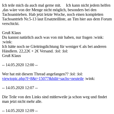
Ich teile mich da auch mal gerne mit.
Ich kann nicht jedem helfen
,das wäre von der Menge nicht möglich, besonders bei den
Tachoantrieben. Hab jetzt letzte Woche, noch einen kompletten
Tachoantrieb Nr.5-13 laut Ersatzteilliste, an Tim hier aus dem Forum
verschickt.
Gruß Klaus
Du kannst natürlich auch was von mir haben, nur fragen :wink:
:wink:
Ich hätte noch ne Gleitringdichtung für weniger € als bei anderen
Händlern. 22,22€ + 2€ Versand. :lol: :lol:
Gruß Klaus
-- 14.05.2020 12:00 --
Wer hat mit diesem Thread angefangen?? :lol: :lol:
viewtopic.php?f=8&t=15077&hilit=sachs+neuteile
:wink:
-- 14.05.2020 12:07 --
Die Teile von den Links sind mitlerweile ja schon weg und findet
man jetzt nicht mehr alle.
-- 14.05.2020 12:09 --