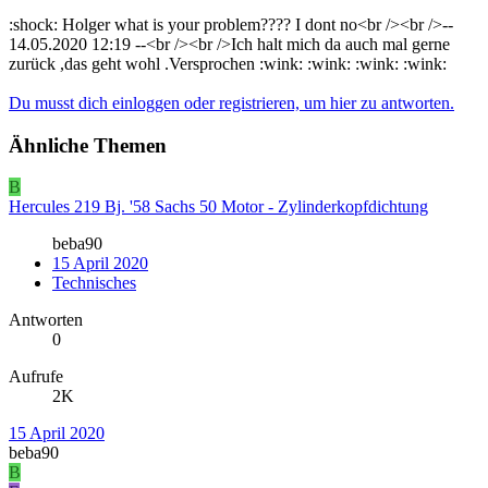
:shock: Holger what is your problem???? I dont no<br /><br />--
14.05.2020 12:19 --<br /><br />Ich halt mich da auch mal gerne
zurück ,das geht wohl .Versprochen :wink: :wink: :wink: :wink:
Du musst dich einloggen oder registrieren, um hier zu antworten.
Ähnliche Themen
B
Hercules 219 Bj. '58 Sachs 50 Motor - Zylinderkopfdichtung
beba90
15 April 2020
Technisches
Antworten
0
Aufrufe
2K
15 April 2020
beba90
B