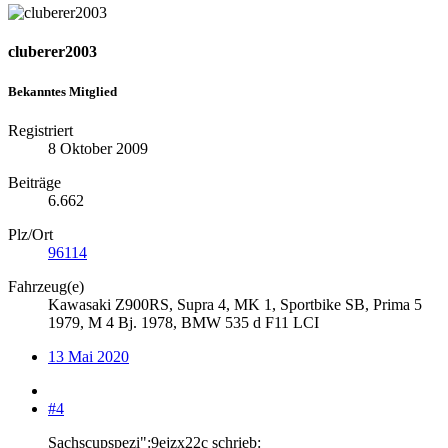
cluberer2003
Bekanntes Mitglied
Registriert
8 Oktober 2009
Beiträge
6.662
Plz/Ort
96114
Fahrzeug(e)
Kawasaki Z900RS, Supra 4, MK 1, Sportbike SB, Prima 5
1979, M 4 Bj. 1978, BMW 535 d F11 LCI
13 Mai 2020
#4
Sachscupspezi":9ejzx22c schrieb: