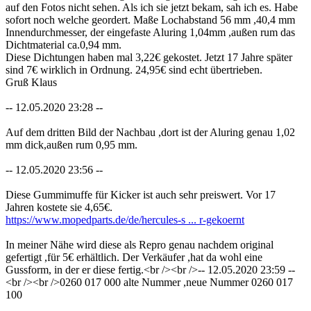
auf den Fotos nicht sehen. Als ich sie jetzt bekam, sah ich es. Habe
sofort noch welche geordert. Maße Lochabstand 56 mm ,40,4 mm
Innendurchmesser, der eingefaste Aluring 1,04mm ,außen rum das
Dichtmaterial ca.0,94 mm.
Diese Dichtungen haben mal 3,22€ gekostet. Jetzt 17 Jahre später
sind 7€ wirklich in Ordnung. 24,95€ sind echt übertrieben.
Gruß Klaus
-- 12.05.2020 23:28 --
Auf dem dritten Bild der Nachbau ,dort ist der Aluring genau 1,02
mm dick,außen rum 0,95 mm.
-- 12.05.2020 23:56 --
Diese Gummimuffe für Kicker ist auch sehr preiswert. Vor 17
Jahren kostete sie 4,65€.
https://www.mopedparts.de/de/hercules-s ... r-gekoernt
In meiner Nähe wird diese als Repro genau nachdem original
gefertigt ,für 5€ erhältlich. Der Verkäufer ,hat da wohl eine
Gussform, in der er diese fertig.<br /><br />-- 12.05.2020 23:59 --
<br /><br />0260 017 000 alte Nummer ,neue Nummer 0260 017
100