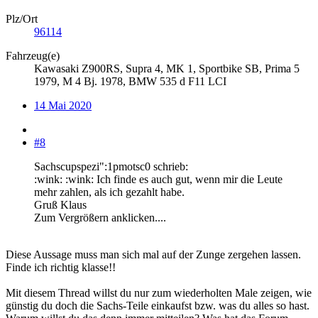
Plz/Ort
96114
Fahrzeug(e)
Kawasaki Z900RS, Supra 4, MK 1, Sportbike SB, Prima 5
1979, M 4 Bj. 1978, BMW 535 d F11 LCI
14 Mai 2020
#8
Sachscupspezi":1pmotsc0 schrieb:
:wink: :wink: Ich finde es auch gut, wenn mir die Leute
mehr zahlen, als ich gezahlt habe.
Gruß Klaus
Zum Vergrößern anklicken....
Diese Aussage muss man sich mal auf der Zunge zergehen lassen.
Finde ich richtig klasse!!
Mit diesem Thread willst du nur zum wiederholten Male zeigen, wie
günstig du doch die Sachs-Teile einkaufst bzw. was du alles so hast.