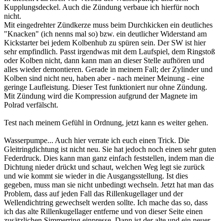
Kupplungsdeckel. Auch die Zündung verbaue ich hierfür noch
nicht.
Mit eingedrehter Zündkerze muss beim Durchkicken ein deutliches
"Knacken" (ich nenns mal so) bzw. ein deutlicher Widerstand am
Kickstarter bei jedem Kolbenhub zu spüren sein. Der SW ist hier
sehr empfindlich. Passt irgendwas mit dem Laufspiel, dem Ringstoß
oder Kolben nicht, dann kann man an dieser Stelle aufhören und
alles wieder demontieren. Gerade in meinem Fall; der Zylinder und
Kolben sind nicht neu, haben aber - nach meiner Meinung - eine
geringe Laufleistung. Dieser Test funktioniert nur ohne Zündung.
Mit Zündung wird die Kompression aufgrund der Magnete im
Polrad verfälscht.
Test nach meinem Gefühl in Ordnung, jetzt kann es weiter gehen.
Wasserpumpe... Auch hier verrate ich euch einen Trick. Die
Gleitringdichtung ist nicht neu. Sie hat jedoch noch einen sehr guten
Federdruck. Dies kann man ganz einfach feststellen, indem man die
Dichtung nieder drückt und schaut, welchen Weg legt sie zurück
und wie kommt sie wieder in die Ausgangsstellung. Ist dies
gegeben, muss man sie nicht unbedingt wechseln. Jetzt hat man das
Problem, dass auf jeden Fall das Rillenkugellager und der
Wellendichtring gewechselt werden sollte. Ich mache das so, dass
ich das alte Rillenkugellager entferne und von dieser Seite einen
zusätzlichen Simmerring einpresse. Dann ist der alte und ein neuer