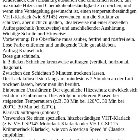
maximale Hitze- und Chemikalienbeständigkeit zu erreichen, und
wenn eine Versiegelung gewünscht ist, einen temperaturbeständigen
VHT-Klarlack (wie SP145) verwenden, um die Struktur zu
schützen, aber nicht zu glätten, idealerweise mit einer speziellen
Auftragstechnik (kreuzweise) und anschließender Aushärtung.
Wichtige Schritte und Hinweise:
Vorbereitung: Die Oberfläche muss sauber, fettfrei und rostfrei sein.
Lose Farbe entfernen und umliegende Teile gut abkleben.
Auftrag Kräusellack:
Dose gut schütteln.
In 3 dicken Schichten kreuzweise auftragen (vertikal, horizontal,
diagonal).
Zwischen den Schichten 5 Minuten trocknen lassen.
Der Lack kräuselt sich langsam; mindestens 2 Stunden an der Luft
trocknen lassen, bevor man ihn berührt.
Einbrennen (Aushärten): Der eigentliche Hitzeschutz entwickelt sich
erst durch Einbrennen. Dies erfolgt in mehreren Phasen bei
steigenden Temperaturen (z.B. 30 Min bei 120°C, 30 Min bei
200°C, 30 Min bei 320°C).
Klarlack auftragen (optional):
Verwenden Sie einen speziellen, hitzebeständigen VHT-Klarlack
(z.B. VHT SP145 Motorlack Klarlack oder VHT GSP115
Krümmerlack Klarlack), wie von American Speed 'n' Classics
empfohlen.