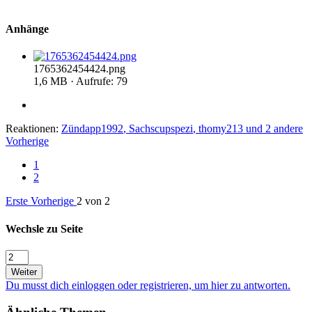
Anhänge
1765362454424.png
1,6 MB · Aufrufe: 79
Reaktionen:
Zündapp1992
,
Sachscupspezi
,
thomy213
und 2 andere
Vorherige
1
2
Erste
Vorherige
2 von 2
Wechsle zu Seite
Weiter
Du musst dich einloggen oder registrieren, um hier zu antworten.