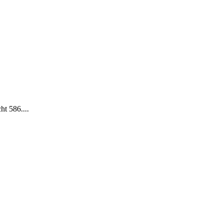
t 586....