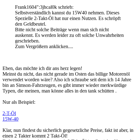
Frank1604":3jhcal0k schrieb:
Selbstverständlich kannst du 15W40 nehmen. Dieses
Spezielle 2-Takt-Öl hat nur einen Nutzen. Es schröpft
den Geldbeutel.
Bitte nicht solche Beiträge wenn man sich nicht
auskennt. Es werden leider zu oft solche Unwahrheiten
geschrieben.
Zum Vergrößern anklicken....
Eben, das möchte ich dir ans herz legen!
Meinst du nicht, das nicht gerade im Osten das billige Motorenöl
verwendet worden wäre? Also ich schraube seit dem ich 14 Jahre
bin an Simson-Fahrzeugen, es gibt immer wieder merkwürdige
Typen, die meinen, man könne alles in den tank schütten .
Nur als Beispiel:
2-T-Öl
15W-40
Klar, nun findest du sicherlich gegesetzliche Preise, fakt ist aber, in
einen 2 Takter kommt 2 Takt-Öl!