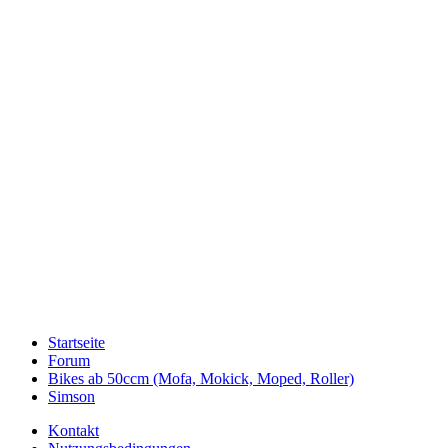
Startseite
Forum
Bikes ab 50ccm (Mofa, Mokick, Moped, Roller)
Simson
Kontakt