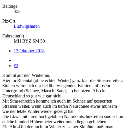
Beiträge
458
Plz/Ort
Ludwigshafen
Fahrzeug(e)
MH RYZ SM 50
12 Oktober 2018
#2
Kommt auf den Winter an.
Hier im Rheintal (ohne echten Winter) ganz klar die Strassenreifen.
Stollen würde ich nur bei überwiegenden Fahrten auf losem
Untergrund (Schnee, Matsch, Sand, ...) benutzen. Also in
Deutschland so gut wie gar nicht.
Mit Strassenreifen komme ich auch im Schnee auf gesperrten
Strassen weiter, wenn auch im tiefen Neuschnee etwas mühsam -
wie der letzte Winter wieder gezeigt hat.
Die Lkws mit ihren hochgelobten Naturkautschukreifen sind schon
etliche hundert Höhenmeter weiter unten liegen geblieben.
Ein Alm-Öhi der auch im Winter zu seiner Skihütte muß, mag