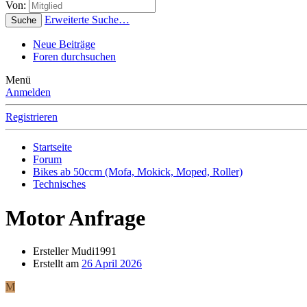
Von:
Erweiterte Suche…
Suche
Neue Beiträge
Foren durchsuchen
Menü
Anmelden
Registrieren
Startseite
Forum
Bikes ab 50ccm (Mofa, Mokick, Moped, Roller)
Technisches
Motor Anfrage
Ersteller
Mudi1991
Erstellt am
26 April 2026
M