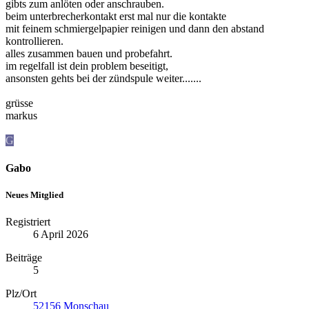
gibts zum anlöten oder anschrauben.
beim unterbrecherkontakt erst mal nur die kontakte
mit feinem schmiergelpapier reinigen und dann den abstand
kontrollieren.
alles zusammen bauen und probefahrt.
im regelfall ist dein problem beseitigt,
ansonsten gehts bei der zündspule weiter.......
grüsse
markus
G
Gabo
Neues Mitglied
Registriert
6 April 2026
Beiträge
5
Plz/Ort
52156 Monschau