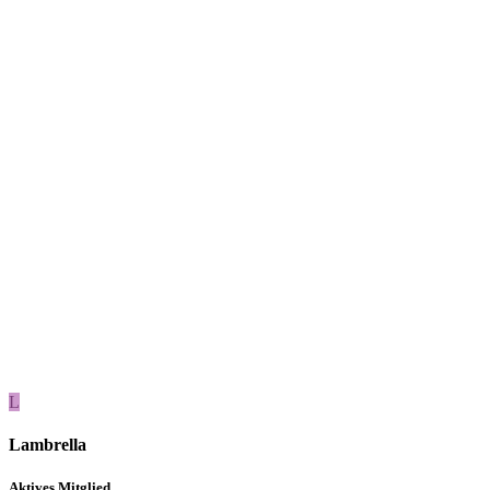
L
Lambrella
Aktives Mitglied