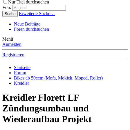
Nur Titel durchsuchen
Von:
Erweiterte Suche…
Suche
Neue Beiträge
Foren durchsuchen
Menü
Anmelden
Registrieren
Startseite
Forum
Bikes ab 50ccm (Mofa, Mokick, Moped, Roller)
Kreidler
Kreidler Florett LF
Zündungsumbau und
Wiederaufbau Projekt