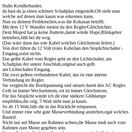
Hallo Kreidlerbastler,
da hast du ja einen schönen Schaltplan eingestellt.Oft sieht man
welche auf denen man kaum was erkennen kann.
Nun zu deinem Problemchen,was die Kokusan betrifft.
Mit dem 12 V Wandler meinst du den Regler/Gleichrichter.
Dein Moped hat ja keine Batterie,damit würde Hupe,Blinkgeber
betrieben,fällt bei dir weg.
(Das wäre dann das rote Kabel welches Gleichstrom liefert.)
Von dort führst du 12 Volt (rotes Kabel)an den Stoplichtschalter -
Eingang,sonst nichts.
Das gelbe Kabel vom Regler geht an den Lichtschalter, am
Schaltplan der untere Anschluß,original auch gelb
am Lichtschalter Eingang.
Die zwei gelben verbundenen Kabel, das ist eine interne
Verbindung im Regler.
Sie vergleicht die Bordspannung und steuert damit den AC Regler.
Gelb ist immer Wechselstrom, rot ist immer Gleichstrom.
Für das Stoplicht würde ich dir eine stärkere Glühlampe
empfehlen,die orig. 5 Watt sieht man ja kaum.
So ab 15 Watt,falls die in das Rücklicht reinpassen.
Und immer eine sehr gute Masseverbindung anstreben,egal welches
Bauteil.
Nicht nur auf Masse am Rahmen achten,die Masse muß auch vom
Rahmen zum Motor gegeben sein.