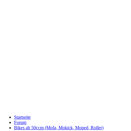
Startseite
Forum
Bikes ab 50ccm (Mofa, Mokick, Moped, Roller)