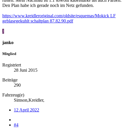
rüsten. Mein Nachbau ist 1:1 sowohl kabelstärke als auch Farben.
Den Plan habe ich gerade noch im Netz gefunden.
https://www.kreidleroriginal.com/oldsite/esquemas/Mokick LF
geblasegekuhlt schaltplan 87.82.90.pdf
J
janko
Mitglied
Registriert
28 Juni 2015
Beiträge
290
Fahrzeug(e)
Simson,Kreidler,
12 April 2022
#4