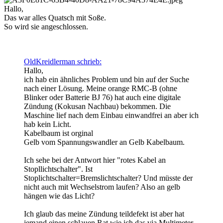
Hallo,
Das war alles Quatsch mit Soße.
So wird sie angeschlossen.
OldKreidlerman schrieb:
Hallo,
ich hab ein ähnliches Problem und bin auf der Suche
nach einer Lösung. Meine orange RMC-B (ohne
Blinker oder Batterie BJ 76) hat auch eine digitale
Zündung (Kokusan Nachbau) bekommen. Die
Maschine lief nach dem Einbau einwandfrei an aber ich
hab kein Licht.
Kabelbaum ist orginal
Gelb vom Spannungswandler an Gelb Kabelbaum.
Ich sehe bei der Antwort hier "rotes Kabel an
Stopllichtschalter". Ist
Stoplichtschalter=Bremslichtschalter? Und müsste der
nicht auch mit Wechselstrom laufen? Also an gelb
hängen wie das Licht?
Ich glaub das meine Zündung teildefekt ist aber hat
jemand einen schlauen Rat wie ich das via Multimeter