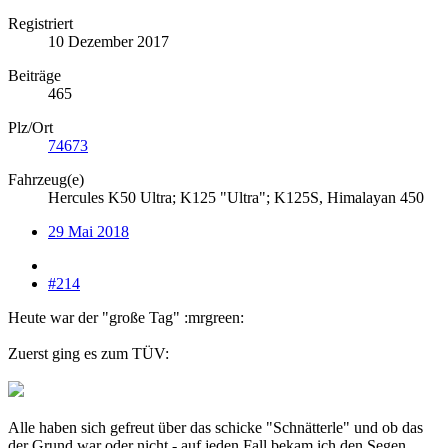
Registriert
10 Dezember 2017
Beiträge
465
Plz/Ort
74673
Fahrzeug(e)
Hercules K50 Ultra; K125 "Ultra"; K125S, Himalayan 450
29 Mai 2018
#214
Heute war der "große Tag" :mrgreen:
Zuerst ging es zum TÜV:
Alle haben sich gefreut über das schicke "Schnätterle" und ob das
der Grund war oder nicht - auf jeden Fall bekam ich den Segen