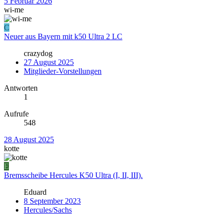
5 Februar 2026
wi-me
C
Neuer aus Bayern mit k50 Ultra 2 LC
crazydog
27 August 2025
Mitglieder-Vorstellungen
Antworten
1
Aufrufe
548
28 August 2025
kotte
E
Bremsscheibe Hercules K50 Ultra (I, II, III).
Eduard
8 September 2023
Hercules/Sachs