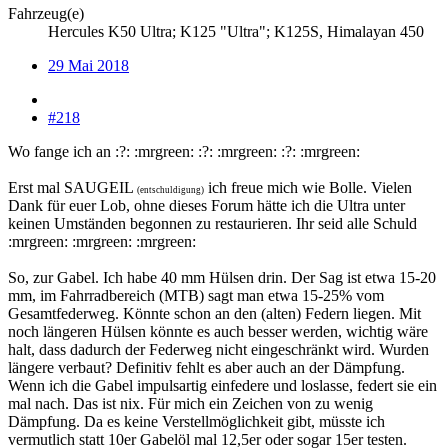
Fahrzeug(e)
Hercules K50 Ultra; K125 "Ultra"; K125S, Himalayan 450
29 Mai 2018
#218
Wo fange ich an :?: :mrgreen: :?: :mrgreen: :?: :mrgreen:
Erst mal SAUGEIL
ich freue mich wie Bolle. Vielen
(entschuldigung)
Dank für euer Lob, ohne dieses Forum hätte ich die Ultra unter
keinen Umständen begonnen zu restaurieren. Ihr seid alle Schuld
:mrgreen: :mrgreen: :mrgreen:
So, zur Gabel. Ich habe 40 mm Hülsen drin. Der Sag ist etwa 15-20
mm, im Fahrradbereich (MTB) sagt man etwa 15-25% vom
Gesamtfederweg. Könnte schon an den (alten) Federn liegen. Mit
noch längeren Hülsen könnte es auch besser werden, wichtig wäre
halt, dass dadurch der Federweg nicht eingeschränkt wird. Wurden
längere verbaut? Definitiv fehlt es aber auch an der Dämpfung.
Wenn ich die Gabel impulsartig einfedere und loslasse, federt sie ein
mal nach. Das ist nix. Für mich ein Zeichen von zu wenig
Dämpfung. Da es keine Verstellmöglichkeit gibt, müsste ich
vermutlich statt 10er Gabelöl mal 12,5er oder sogar 15er testen.