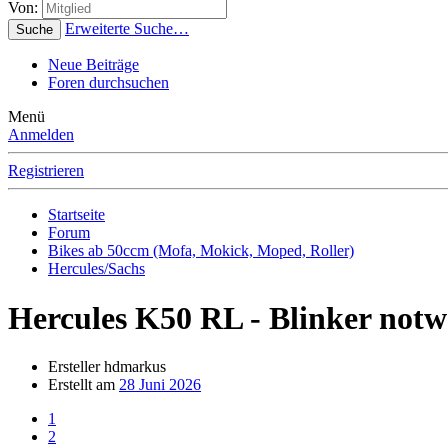
Von:
Erweiterte Suche…
Suche
Neue Beiträge
Foren durchsuchen
Menü
Anmelden
Registrieren
Startseite
Forum
Bikes ab 50ccm (Mofa, Mokick, Moped, Roller)
Hercules/Sachs
Hercules K50 RL - Blinker not
Ersteller
hdmarkus
Erstellt am
28 Juni 2026
1
2