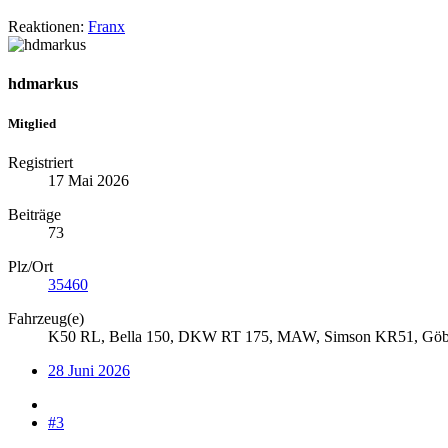
Reaktionen:
Franx
hdmarkus
Mitglied
Registriert
17 Mai 2026
Beiträge
73
Plz/Ort
35460
Fahrzeug(e)
K50 RL, Bella 150, DKW RT 175, MAW, Simson KR51, Göbel 
28 Juni 2026
#3