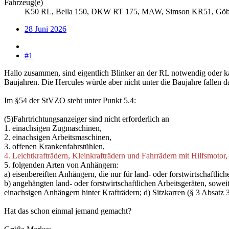
Fahrzeug(e)
K50 RL, Bella 150, DKW RT 175, MAW, Simson KR51, Göbel 
28 Juni 2026
#1
Hallo zusammen, sind eigentlich Blinker an der RL notwendig oder 
Baujahren. Die Hercules würde aber nicht unter die Baujahre fallen d
Im §54 der StVZO steht unter Punkt 5.4:
(5)Fahrtrichtungsanzeiger sind nicht erforderlich an
1. einachsigen Zugmaschinen,
2. einachsigen Arbeitsmaschinen,
3. offenen Krankenfahrstühlen,
4. Leichtkrafträdern, Kleinkrafträdern und Fahrrädern mit Hilfsmotor,
5. folgenden Arten von Anhängern:
a) eisenbereiften Anhängern, die nur für land- oder forstwirtschaftl
b) angehängten land- oder forstwirtschaftlichen Arbeitsgeräten, sowei
einachsigen Anhängern hinter Krafträdern; d) Sitzkarren (§ 3 Absat
Hat das schon einmal jemand gemacht?