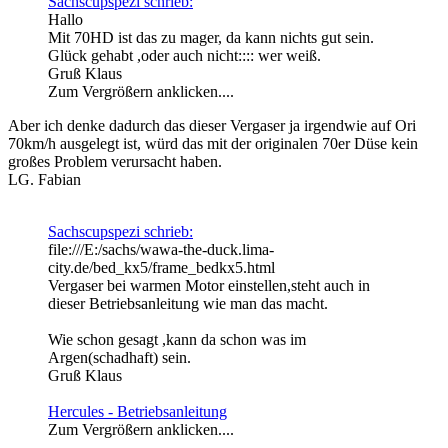
Sachscupspezi schrieb:
Hallo
Mit 70HD ist das zu mager, da kann nichts gut sein.
Glück gehabt ,oder auch nicht:::: wer weiß.
Gruß Klaus
Zum Vergrößern anklicken....
Aber ich denke dadurch das dieser Vergaser ja irgendwie auf Ori
70km/h ausgelegt ist, würd das mit der originalen 70er Düse kein
großes Problem verursacht haben.
LG. Fabian
Sachscupspezi schrieb:
file:///E:/sachs/wawa-the-duck.lima-
city.de/bed_kx5/frame_bedkx5.html
Vergaser bei warmen Motor einstellen,steht auch in
dieser Betriebsanleitung wie man das macht.
Wie schon gesagt ,kann da schon was im
Argen(schadhaft) sein.
Gruß Klaus
Hercules - Betriebsanleitung
Zum Vergrößern anklicken....