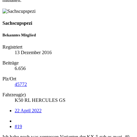
mithalten.
Sachscupspezi
Bekanntes Mitglied
Registriert
13 Dezember 2016
Beiträge
6.656
Plz/Ort
45772
Fahrzeug(e)
K50 RL HERCULES GS
22 April 2022
#19
Ich habe noch was vergessen Varianten der KX-5 gab es zwei, 40