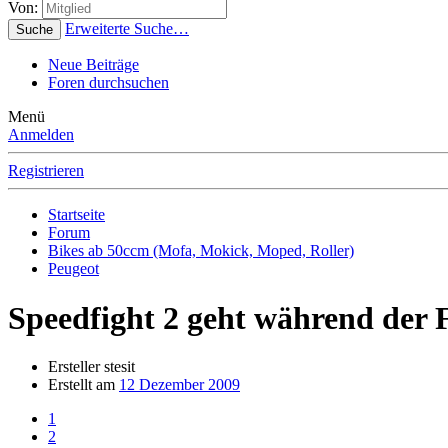
Von:
Erweiterte Suche…
Suche
Neue Beiträge
Foren durchsuchen
Menü
Anmelden
Registrieren
Startseite
Forum
Bikes ab 50ccm (Mofa, Mokick, Moped, Roller)
Peugeot
Speedfight 2 geht während der 
Ersteller
stesit
Erstellt am
12 Dezember 2009
1
2