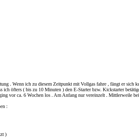
tung . Wenn ich zu diesem Zeitpunkt mit Vollgas fahre , fängt er sich k
s ich öfters ( bis zu 10 Minuten ) den E-Starter bzw. Kickstarter betäti
ng vor ca. 6 Wochen los . Am Anfang nur vereinzelt . Mittlerweile bei 
en :
zt )