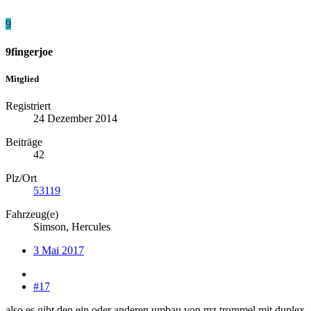
9
9fingerjoe
Mitglied
Registriert
24 Dezember 2014
Beiträge
42
Plz/Ort
53119
Fahrzeug(e)
Simson, Hercules
3 Mai 2017
#17
also es gibt den ein oder anderen umbau von mz trommel mit duplex