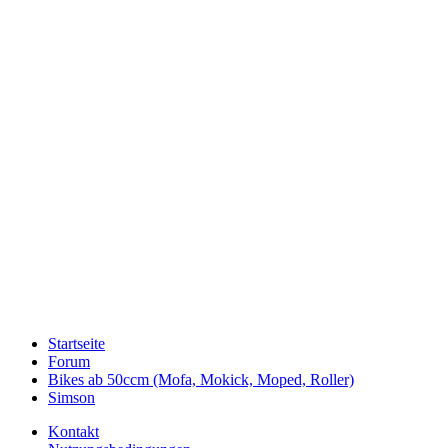
Startseite
Forum
Bikes ab 50ccm (Mofa, Mokick, Moped, Roller)
Simson
Kontakt