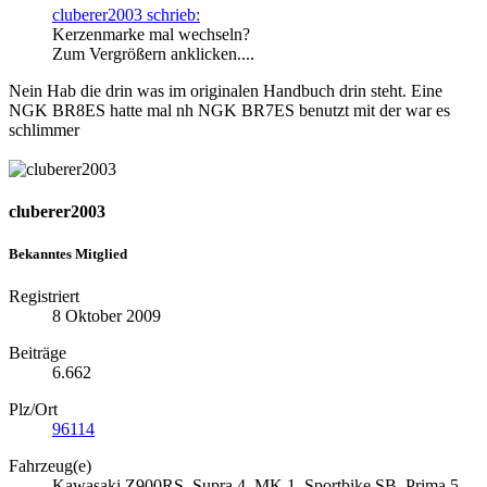
cluberer2003 schrieb:
Kerzenmarke mal wechseln?
Zum Vergrößern anklicken....
Nein Hab die drin was im originalen Handbuch drin steht. Eine
NGK BR8ES hatte mal nh NGK BR7ES benutzt mit der war es
schlimmer
cluberer2003
Bekanntes Mitglied
Registriert
8 Oktober 2009
Beiträge
6.662
Plz/Ort
96114
Fahrzeug(e)
Kawasaki Z900RS, Supra 4, MK 1, Sportbike SB, Prima 5