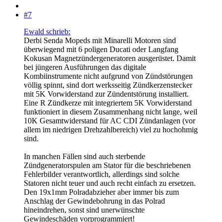
#7
Ewald schrieb:
Derbi Senda Mopeds mit Minarelli Motoren sind
überwiegend mit 6 poligen Ducati oder Langfang
Kokusan Magnetzündergeneratoren ausgerüstet. Damit
bei jüngeren Ausführungen das digitale
Kombiinstrumente nicht aufgrund von Zündstörungen
völlig spinnt, sind dort werksseitig Zündkerzenstecker
mit 5K Vorwiderstand zur Zündentstörung installiert.
Eine R Zündkerze mit integriertem 5K Vorwiderstand
funktioniert in diesem Zusammenhang nicht lange, weil
10K Gesamtwiderstand für AC CDI Zündanlagen (vor
allem im niedrigen Drehzahlbereich) viel zu hochohmig
sind.
In manchen Fällen sind auch sterbende
Zündgeneratorspulen am Stator für die beschriebenen
Fehlerbilder verantwortlich, allerdings sind solche
Statoren nicht teuer und auch recht einfach zu ersetzen.
Den 19x1mm Polradabzieher aber immer bis zum
Anschlag der Gewindebohrung in das Polrad
hineindrehen, sonst sind unerwünschte
Gewindeschäden vorprogrammiert!