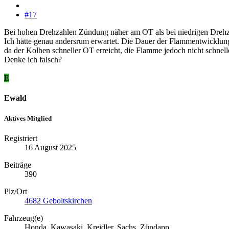
#17
Bei hohen Drehzahlen Zündung näher am OT als bei niedrigen Dreh
Ich hätte genau andersrum erwartet. Die Dauer der Flammentwicklun
da der Kolben schneller OT erreicht, die Flamme jedoch nicht schnell
Denke ich falsch?
E
Ewald
Aktives Mitglied
Registriert
16 August 2025
Beiträge
390
Plz/Ort
4682 Geboltskirchen
Fahrzeug(e)
Honda, Kawasaki, Kreidler, Sachs, Zündapp...