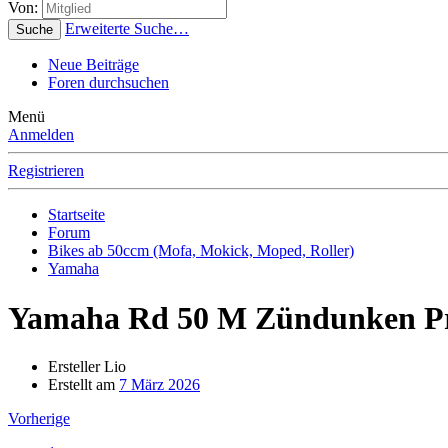
Von:
Erweiterte Suche…
Suche
Neue Beiträge
Foren durchsuchen
Menü
Anmelden
Registrieren
Startseite
Forum
Bikes ab 50ccm (Mofa, Mokick, Moped, Roller)
Yamaha
Yamaha Rd 50 M Zündunken P
Ersteller
Lio
Erstellt am
7 März 2026
Vorherige