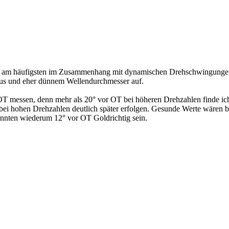
tt am häufigsten im Zusammenhang mit dynamischen Drehschwingungen
us und eher dünnem Wellendurchmesser auf.
OT messen, denn mehr als 20° vor OT bei höheren Drehzahlen finde ic
d bei hohen Drehzahlen deutlich später erfolgen. Gesunde Werte wären
önnten wiederum 12° vor OT Goldrichtig sein.