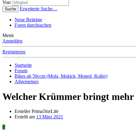
Von:
Erweiterte Suche…
Suche
Neue Beiträge
Foren durchsuchen
Menü
Anmelden
Registrieren
Startseite
Forum
Bikes ab 50ccm (Mofa, Mokick, Moped, Roller)
Allgemeines
Welcher Krümmer bringt mehr 
Ersteller
Prima5forLife
Erstellt am
13 März 2021
P