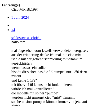
Fahrzeug(e)
Ciao Mix Bj.1997
5 Juni 2024
#4
schlossgeist schrieb:
hallo tom!
mal abgesehen vom jeweils verwendetem vergaser:
aus der erinnerung denke ich mal, die ciao mix
ist die mit der getrenntschmierung mit öltank im
gepäckträger?
wenn das so sein sollte:
bist du dir sicher, das die "ölpumpe" nur 1-50 dazu
mischt
und keine 1-1???
mit überviel öl kanns nicht funktionieren.
würde ich mal kontrollieren!
die modelle mit so ner "pumpe"
wurden nicht umsonst ciao "mist" genannt.
solche unsinnspumpen können immer von jetzt auf
gleich