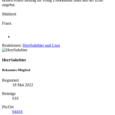
deinen ersten Beitrag dir völlig Unbekannte links aus der Ecke
angehst.
Mahlzeit
Franx
Reaktionen:
HerrSuhrbier
und
Lissi
HerrSuhrbier
Bekanntes Mitglied
Registriert
18 Mai 2022
Beiträge
616
Plz/Ort
04416