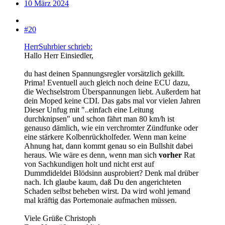
10 März 2024
#20
HerrSuhrbier schrieb:
Hallo Herr Einsiedler,
du hast deinen Spannungsregler vorsätzlich gekillt.
Prima! Eventuell auch gleich noch deine ECU dazu,
die Wechselstrom Überspannungen liebt. Außerdem hat
dein Moped keine CDI. Das gabs mal vor vielen Jahren
Dieser Unfug mit "..einfach eine Leitung
durchknipsen" und schon fährt man 80 km/h ist
genauso dämlich, wie ein verchromter Zündfunke oder
eine stärkere Kolbenrückholfeder. Wenn man keine
Ahnung hat, dann kommt genau so ein Bullshit dabei
heraus. Wie wäre es denn, wenn man sich
vorher
Rat
von Sachkundigen holt und nicht erst auf
Dummdideldei Blödsinn ausprobiert? Denk mal drüber
nach. Ich glaube kaum, daß Du den angerichteten
Schaden selbst beheben wirst. Da wird wohl jemand
mal kräftig das Portemonaie aufmachen müssen.
Viele Grüße Christoph