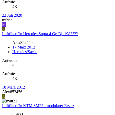
Aufrufe
4K
22 Juli 2020
mfried
M
A
Luftfilter für Hercules Supra 4 Gp Bj. 1983???
Alex852456
17 März 2012
Hercules/Sachs
Antworten
4
Aufrufe
4K
18 März 2012
Alex852456
A
Luftfilter für KTM SM25 - modularer Ersatz
matt21