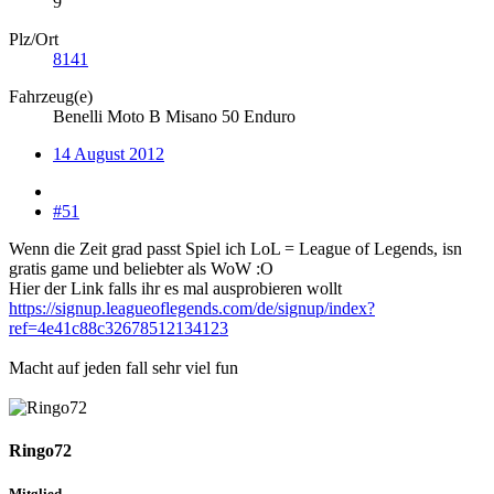
9
Plz/Ort
8141
Fahrzeug(e)
Benelli Moto B Misano 50 Enduro
14 August 2012
#51
Wenn die Zeit grad passt Spiel ich LoL = League of Legends, isn
gratis game und beliebter als WoW :O
Hier der Link falls ihr es mal ausprobieren wollt
https://signup.leagueoflegends.com/de/signup/index?
ref=4e41c88c32678512134123
Macht auf jeden fall sehr viel fun
Ringo72
Mitglied