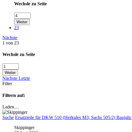
Wechsle zu Seite
Weiter
23
Nächste
1 von 23
Wechsle zu Seite
Weiter
Nächste
Letzte
Filter
Filtern auf:
Laden…
Suche
Ersatzteile für DKW 510 (Herkules M3; Sachs 505/2) Baujahr
Skippinger