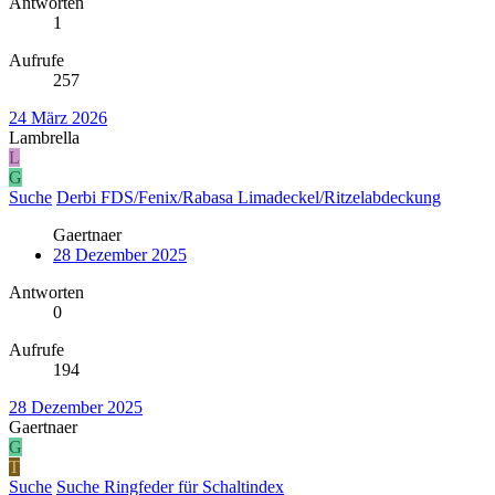
Antworten
1
Aufrufe
257
24 März 2026
Lambrella
L
G
Suche
Derbi FDS/Fenix/Rabasa Limadeckel/Ritzelabdeckung
Gaertnaer
28 Dezember 2025
Antworten
0
Aufrufe
194
28 Dezember 2025
Gaertnaer
G
T
Suche
Suche Ringfeder für Schaltindex