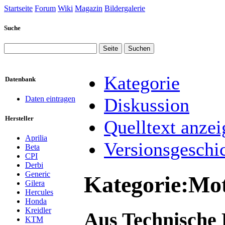
Startseite
Forum
Wiki
Magazin
Bildergalerie
Suche
Kategorie
Datenbank
Daten eintragen
Diskussion
Hersteller
Quelltext anzei
Aprilia
Versionsgeschi
Beta
CPI
Derbi
Generic
Kategorie:Mo
Gilera
Hercules
Honda
Kreidler
Aus Technische
KTM