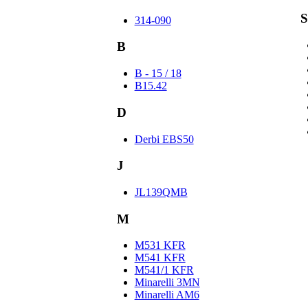
S
314-090
B
B - 15 / 18
B15.42
D
Derbi EBS50
J
JL139QMB
M
M531 KFR
M541 KFR
M541/1 KFR
Minarelli 3MN
Minarelli AM6