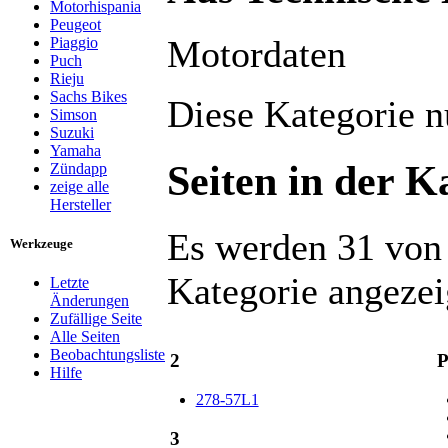
Motorhispania
Peugeot
Wechseln zu:
Navigation
,
Suche
Motordaten
Piaggio
Puch
Rieju
Sachs Bikes
Diese Kategorie n
Simson
Suzuki
Yamaha
Seiten in der 
Zündapp
zeige alle
Hersteller
Es werden 31 von 
Werkzeuge
Kategorie angezei
Letzte
Änderungen
Zufällige Seite
Alle Seiten
Beobachtungsliste
2
Hilfe
278-57L1
3