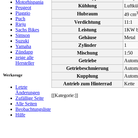
Motorhispania
Kühlung
Luftkü
Peugeot
Piaggio
Hubraum
49 cm
Puch
Verdichtung
11:1
Rieju
Leistung
1KW b
Sachs Bikes
Simson
Gehäuse
Metal
Suzuki
Zylinder
1
Yamaha
Zündapp
Mischung
1:50
zeige alle
Getriebe
Automa
Hersteller
Getriebeschmierung
Automa
Werkzeuge
Kupplung
Automa
Antrieb zum Hinterrad
Kette
Letzte
Änderungen
[[Kategorie:]]
Zufällige Seite
Alle Seiten
Beobachtungsliste
Hilfe