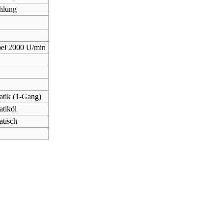
hlung
3
ei 2000 U/min
tik (1-Gang)
tiköl
tisch