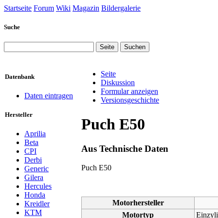
Startseite
Forum
Wiki
Magazin
Bildergalerie
Suche
Seite
Datenbank
Diskussion
Formular anzeigen
Daten eintragen
Versionsgeschichte
Hersteller
Puch E50
Aprilia
Beta
Aus Technische Daten
CPI
Derbi
Wechseln zu:
Puch E50
Navigation
,
Suche
Generic
Gilera
Hercules
Honda
Motorhersteller
Kreidler
KTM
Motortyp
Einzyli