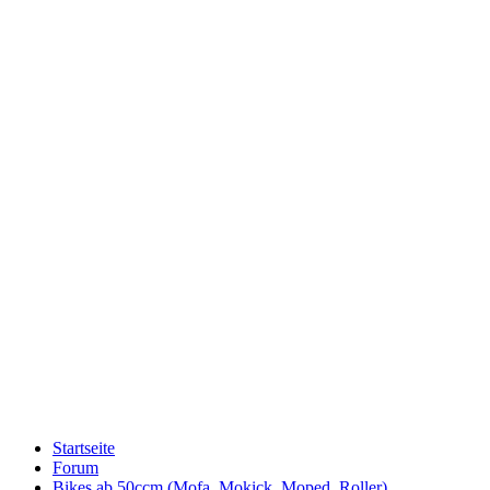
Startseite
Forum
Bikes ab 50ccm (Mofa, Mokick, Moped, Roller)