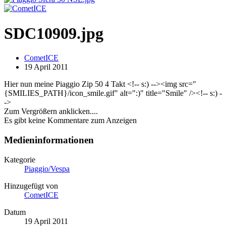
SDC10909.jpg
CometICE
19 April 2011
Hier nun meine Piaggio Zip 50 4 Takt <!-- s:) --><img src="
{SMILIES_PATH}/icon_smile.gif" alt=":)" title="Smile" /><!-- s:) -
->
Zum Vergrößern anklicken....
Es gibt keine Kommentare zum Anzeigen
Medieninformationen
Kategorie
Piaggio/Vespa
Hinzugefügt von
CometICE
Datum
19 April 2011