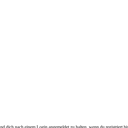
nd dich nach einem Login angemeldet zu halten, wenn du registriert bis