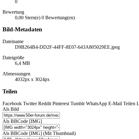
0
Bewertung
0,00 Stern(e)
0 Bewertung(en)
Bild-Metadaten
Dateiname
D9B264B4-DD2F-44FF-8E07-643A805029EE.jpeg
Dateigröße
6,4 MB
Abmessungen
4032px x 3024px
Teilen
Facebook
Twitter
Reddit
Pinterest
Tumblr
WhatsApp
E-Mail
Teilen
L
Als Bild
Als BBCode [IMG]
Als BBCode [IMG] (Mit Thumbnail)