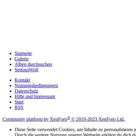
Startseite
Galerie
Alben durchsuchen
SeriousWolf
Kontakt
Nutzungsbedingungen
Datenschutz
Hilfe und Impressum
Start
RSS
®
Community platform by XenForo
© 2010-2023 XenForo Ltd.
Diese Seite verwendet Cookies, um Inhalte zu personalisieren u
Durch die weitere Nutzung unserer Webseite erklärst du dich d