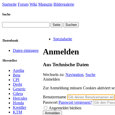
Startseite
Forum
Wiki
Magazin
Bildergalerie
Suche
Spezialseite
Datenbank
Anmelden
Daten eintragen
Hersteller
Aus Technische Daten
Aprilia
Wechseln zu:
Navigation
,
Suche
Beta
Anmelden
CPI
Derbi
Zur Anmeldung müssen Cookies aktiviert se
Generic
Gilera
Benutzername
Hercules
Passwort
Passwort vergessen?
Honda
Kreidler
Angemeldet bleiben
KTM