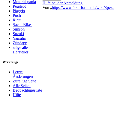
Motorhispania
Hilfe bei der Anmeldung
Peugeot
Von „
https://www.50er-forum.de/wiki/Spez
Piaggio
Puch
Rieju
Sachs Bikes
Simson
Suzuki
Yamaha
Zündapp
zeige alle
Hersteller
Werkzeuge
Letzte
Änderungen
Zufällige Seite
Alle Seiten
Beobachtungsliste
Hilfe