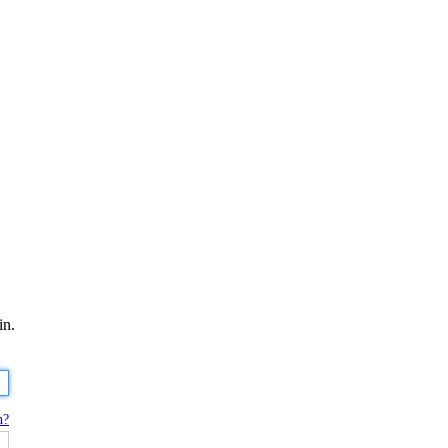
in.
n?