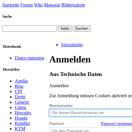
Startseite
Forum
Wiki
Magazin
Bildergalerie
Suche
Spezialseite
Datenbank
Anmelden
Daten eintragen
Hersteller
Aus Technische Daten
Aprilia
Wechseln zu:
Anmelden
Navigation
,
Suche
Beta
CPI
Zur Anmeldung müssen Cookies aktiviert se
Derbi
Generic
Benutzername
Gilera
Hercules
Honda
Kreidler
Passwort
Passwort vergesse
KTM