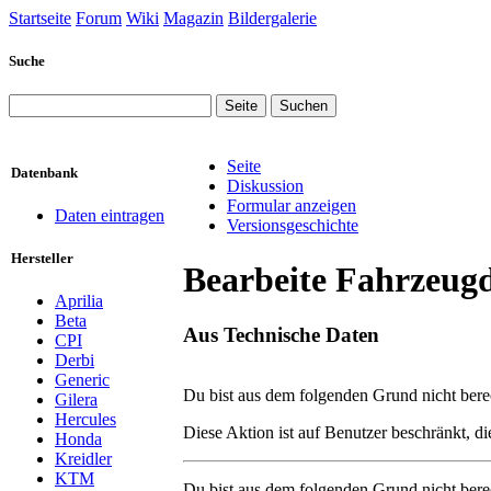
Startseite
Forum
Wiki
Magazin
Bildergalerie
Suche
Seite
Datenbank
Diskussion
Formular anzeigen
Daten eintragen
Versionsgeschichte
Hersteller
Bearbeite Fahrzeug
Aprilia
Beta
Aus Technische Daten
CPI
Derbi
Wechseln zu:
Navigation
,
Suche
Generic
Du bist aus dem folgenden Grund nicht berech
Gilera
Hercules
Diese Aktion ist auf Benutzer beschränkt, d
Honda
Kreidler
KTM
Du bist aus dem folgenden Grund nicht berech