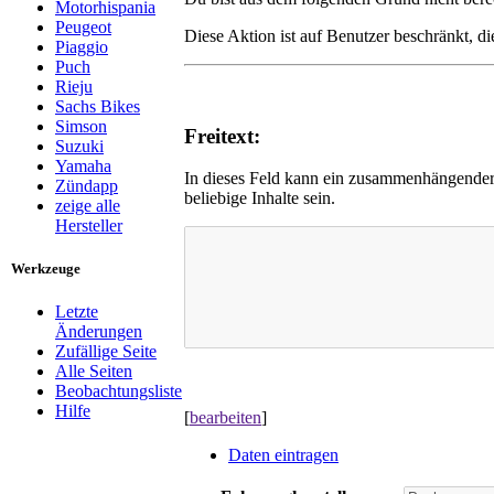
Motorhispania
Peugeot
Diese Aktion ist auf Benutzer beschränkt, d
Piaggio
Puch
Rieju
Sachs Bikes
Simson
Freitext:
Suzuki
Yamaha
In dieses Feld kann ein zusammenhängender 
Zündapp
beliebige Inhalte sein.
zeige alle
Hersteller
Werkzeuge
Letzte
Änderungen
Zufällige Seite
Alle Seiten
Beobachtungsliste
Hilfe
[
bearbeiten
]
Daten eintragen