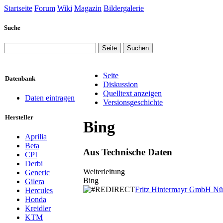
Startseite
Forum
Wiki
Magazin
Bildergalerie
Suche
Seite
Datenbank
Diskussion
Quelltext anzeigen
Daten eintragen
Versionsgeschichte
Hersteller
Bing
Aprilia
Beta
Aus Technische Daten
CPI
Derbi
Weiterleitung
Generic
Wechseln zu:
Bing
Navigation
,
Suche
Gilera
Fritz Hintermayr GmbH Nü
Hercules
Honda
Kreidler
KTM