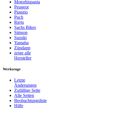
Motorhispania
Peugeot
Piaggio
Puch
Rieju
Sachs Bikes
Simson
Suzuki
Yamaha
Zündapp
zeige alle
Hersteller
Werkzeuge
Letzte
Änderungen
Zufällige Seite
Alle Seiten
Beobachtungsliste
Hilfe