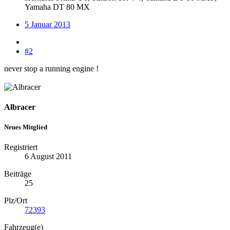
Yamaha DT 80 MX
5 Januar 2013
#2
never stop a running engine !
Albracer
Neues Mitglied
Registriert
6 August 2011
Beiträge
25
Plz/Ort
72393
Fahrzeug(e)