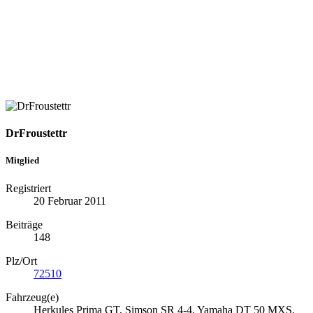
DrFroustettr
Mitglied
Registriert
20 Februar 2011
Beiträge
148
Plz/Ort
72510
Fahrzeug(e)
Herkules Prima GT, Simson SR 4-4, Yamaha DT 50 MXS,