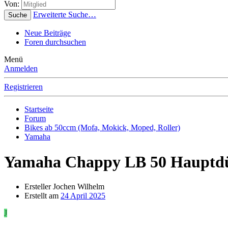
Von:
Erweiterte Suche…
Suche
Neue Beiträge
Foren durchsuchen
Menü
Anmelden
Registrieren
Startseite
Forum
Bikes ab 50ccm (Mofa, Mokick, Moped, Roller)
Yamaha
Yamaha Chappy LB 50 Hauptd
Ersteller
Jochen Wilhelm
Erstellt am
24 April 2025
J