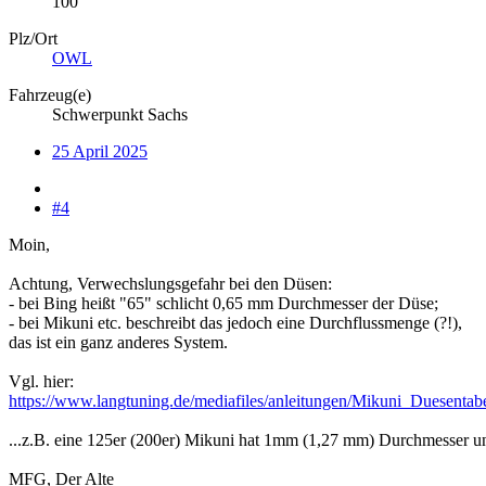
100
Plz/Ort
OWL
Fahrzeug(e)
Schwerpunkt Sachs
25 April 2025
#4
Moin,
Achtung, Verwechslungsgefahr bei den Düsen:
- bei Bing heißt "65" schlicht 0,65 mm Durchmesser der Düse;
- bei Mikuni etc. beschreibt das jedoch eine Durchflussmenge (?!),
das ist ein ganz anderes System.
Vgl. hier:
https://www.langtuning.de/mediafiles/anleitungen/Mikuni_Duesentabe
...z.B. eine 125er (200er) Mikuni hat 1mm (1,27 mm) Durchmesser un
MFG, Der Alte