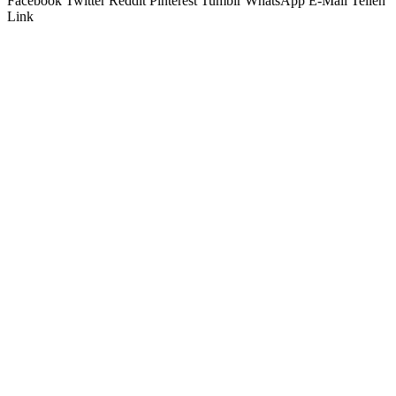
Facebook
Twitter
Reddit
Pinterest
Tumblr
WhatsApp
E-Mail
Teilen
Link