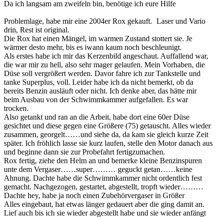
Da ich langsam am zweifeln bin, benötige ich eure Hilfe
Problemlage, habe mir eine 2004er Rox gekauft.
Laser und Vario
drin, Rest ist original.
Die Rox hat einen Mängel, im warmen Zustand stottert sie. Je
wärmer desto mehr, bis es iwann kaum noch beschleunigt.
Als erstes habe ich mir das Kerzenbild angeschaut. Auffallend war,
die war mir zu hell, also sehr mager gelaufen. Mein Vorhaben, die
Düse soll vergrößert werden. Davor fahre ich zur Tankstelle und
tanke Superplus, voll. Leider habe ich da nicht bemerkt, ob da
bereits Benzin ausläuft oder nicht. Ich denke aber, das hätte mir
beim Ausbau von der Schwimmkammer aufgefallen. Es war
trocken.
Also getankt und ran an die Arbeit, habe dort eine 60er Düse
gesichtet und diese gegen eine Größere (75) getauscht. Alles wieder
zusammen, georgelt……und siehe da, da kam sie gleich kurze Zeit
später. Ich fröhlich lasse sie kurz laufen, stelle den Motor danach aus
und beginne dann sie zur Probefahrt fertigzumachen.
Rox fertig, ziehe den Helm an und bemerke kleine Benzinspuren
unte dem Vergaser……super……… geguckt getan……keine
Ahnung. Dachte habe die Schwimmkammer nicht ordentlich fest
gemacht. Nachgezogen, gestartet, abgestellt, tropft wieder………
Dachte hey, habe ja noch einen Zubehörvergaser in Größer
Alles eingebaut, hat etwas länger gedauert aber die ging damit an.
Lief auch bis ich sie wieder abgestellt habe und sie wieder anfängt