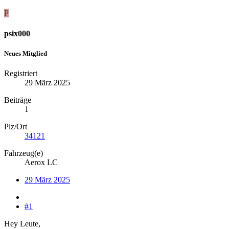
P
psix000
Neues Mitglied
Registriert
29 März 2025
Beiträge
1
Plz/Ort
34121
Fahrzeug(e)
Aerox LC
29 März 2025
#1
Hey Leute,